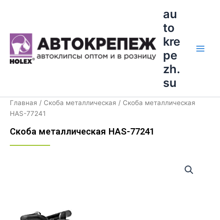
Перейти
Main
au
к
to
Men
содержимому
kre
pe
zh.
su
Главная
/
Скоба металлическая
/ Скоба металлическая
HAS-77241
Скоба металлическая HAS-77241