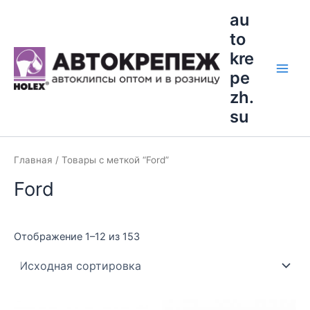
Перейти
Main
au
к
to
Men
содержимому
kre
pe
zh.
su
Главная
/ Товары с меткой “Ford”
Ford
Отображение 1–12 из 153