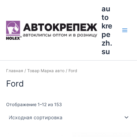
Перейти
Main
au
к
to
Men
содержимому
kre
pe
zh.
su
Главная
/ Товар Марка авто / Ford
Ford
Отображение 1–12 из 153