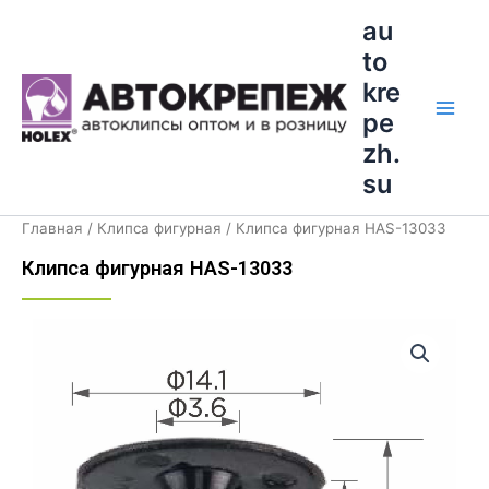
Перейти
Main
au
к
to
Men
содержимому
kre
pe
zh.
su
Главная
/
Клипса фигурная
/ Клипса фигурная HAS-13033
Клипса фигурная HAS-13033