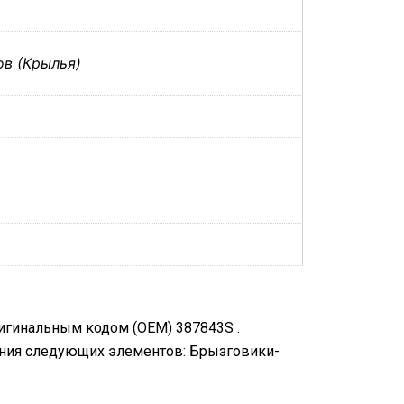
ов (Крылья)
ригинальным кодом (OEM) 387843S .
ения следующих элементов: Брызговики-