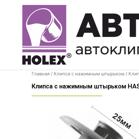
Перейти
к
содержимому
Главная
/
Клипса с нажимным штырьком
/ Кли
Клипса с нажимным штырьком HAS