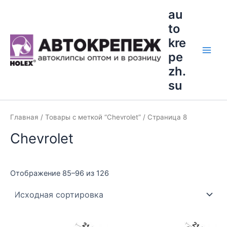
Перейти
Main
au
к
to
Men
содержимому
kre
pe
zh.
su
Главная
/
Товары с меткой “Chevrolet”
/ Страница 8
Chevrolet
Отображение 85–96 из 126