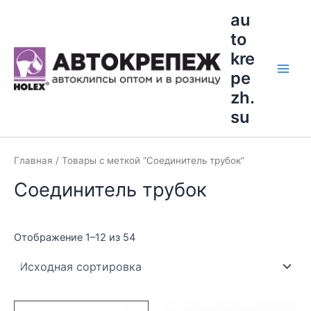
Перейти
Main
au
к
to
Men
содержимому
kre
pe
zh.
su
Главная
/ Товары с меткой “Соединитель трубок”
Соединитель трубок
Отображение 1–12 из 54