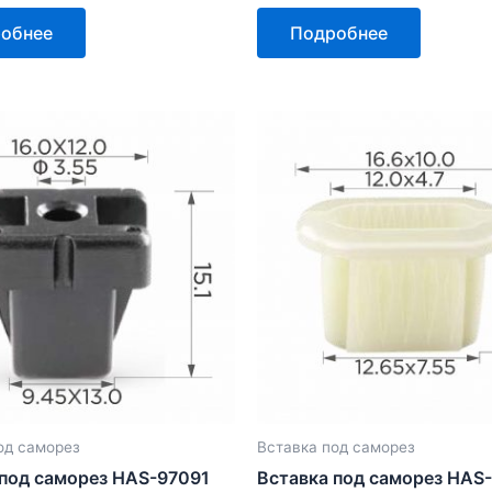
Оценка
0
обнее
Подробнее
из
5
од саморез
Вставка под саморез
 под саморез HAS-97091
Вставка под саморез HAS