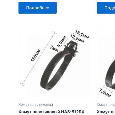
Оценка
Оценка
0
0
Подробнее
Подр
из
из
5
5
Хомут пластиковый
Хомут пла
Хомут пластиковый HAS-81294
Хомут п