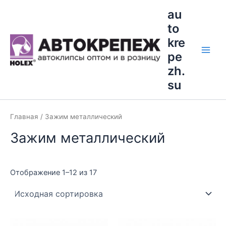
Перейти
Main
au
к
to
Men
содержимому
kre
pe
zh.
su
Главная
/ Зажим металлический
Зажим металлический
Отображение 1–12 из 17