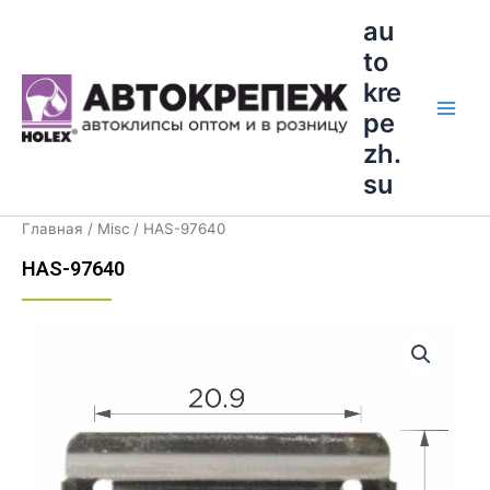
Перейти
Main
au
к
to
Men
содержимому
kre
pe
zh.
su
Главная
/
Misc
/ HAS-97640
HAS-97640