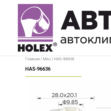
Перейти
к
содержимому
Главная
/
Misc
/ HAS-96636
HAS-96636