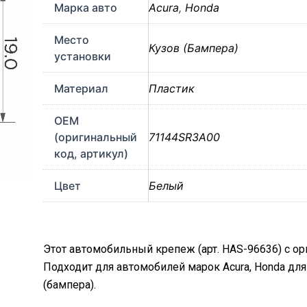
Марка авто
Acura
,
Honda
Место
Кузов (Бампера)
установки
Материал
Пластик
OEM
(оригинальный
71144SR3A00
код, артикул)
Цвет
Белый
Этот автомобильный крепеж (арт. HAS-96636) с о
Подходит для автомобилей марок Acura, Honda дл
(бампера).