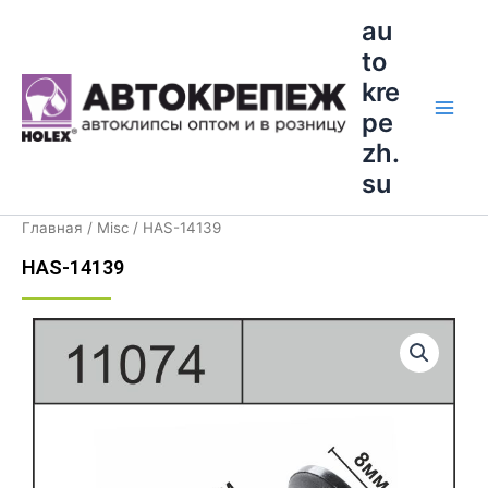
Перейти
Main
au
к
to
Men
содержимому
kre
pe
zh.
su
Главная
/
Misc
/ HAS-14139
HAS-14139