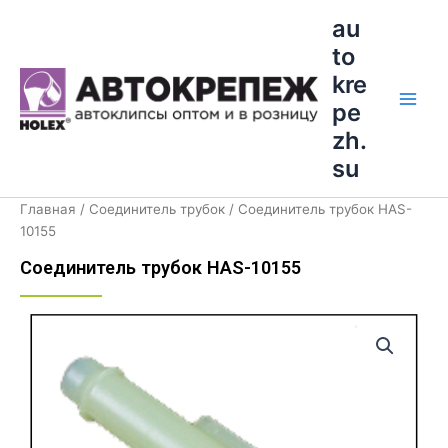
Перейти
Main
au
к
to
Men
содержимому
kre
pe
zh.
su
Главная
/
Соединитель трубок
/ Соединитель трубок HAS-
10155
Соединитель трубок HAS-10155