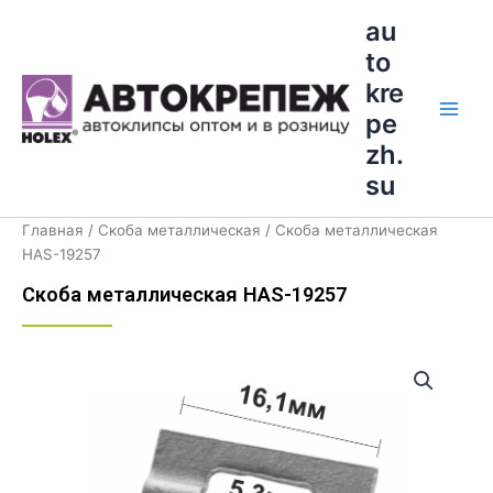
Перейти
Main
au
к
to
Men
содержимому
kre
pe
zh.
su
Главная
/
Скоба металлическая
/ Скоба металлическая
HAS-19257
Скоба металлическая HAS-19257