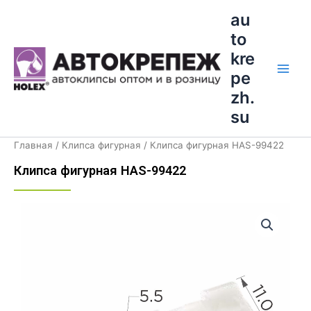
Перейти
Main
au
к
to
Men
содержимому
kre
pe
zh.
su
Главная
/
Клипса фигурная
/ Клипса фигурная HAS-99422
Клипса фигурная HAS-99422