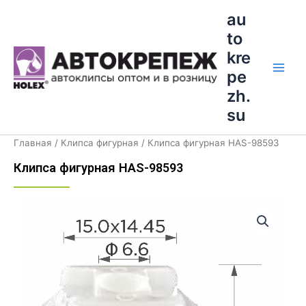
Перейти
Main
au
к
to
Men
содержимому
kre
pe
zh.
su
Главная
/
Клипса фигурная
/ Клипса фигурная HAS-98593
Клипса фигурная HAS-98593