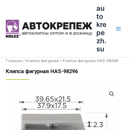
Перейти
Main
au
к
to
Men
содержимому
kre
pe
zh.
su
Главная
/
Клипса фигурная
/ Клипса фигурная HAS-98296
Клипса фигурная HAS-98296