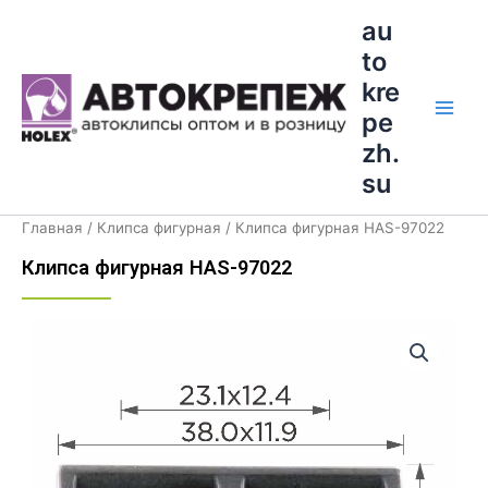
Перейти
Main
au
к
to
Men
содержимому
kre
pe
zh.
su
Главная
/
Клипса фигурная
/ Клипса фигурная HAS-97022
Клипса фигурная HAS-97022