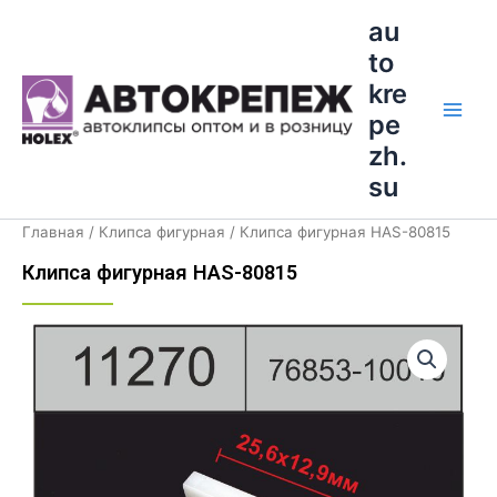
Перейти
Main
au
к
to
Men
содержимому
kre
pe
zh.
su
Главная
/
Клипса фигурная
/ Клипса фигурная HAS-80815
Клипса фигурная HAS-80815