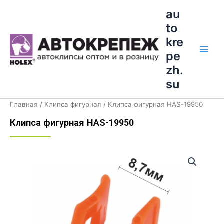
Перейти
Main
au
к
to
Men
содержимому
kre
pe
zh.
su
Главная
/
Клипса фигурная
/ Клипса фигурная HAS-19950
Клипса фигурная HAS-19950