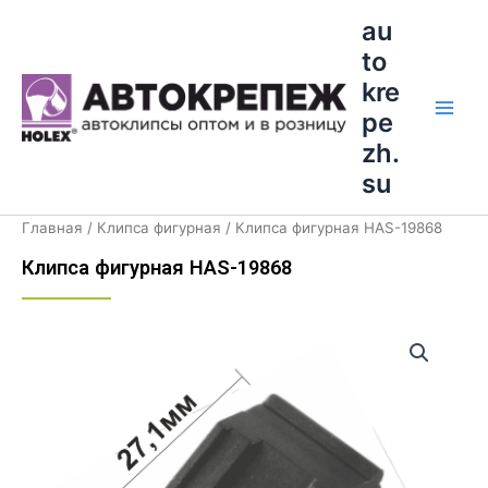
Перейти
Main
au
к
to
Men
содержимому
kre
pe
zh.
su
Главная
/
Клипса фигурная
/ Клипса фигурная HAS-19868
Клипса фигурная HAS-19868