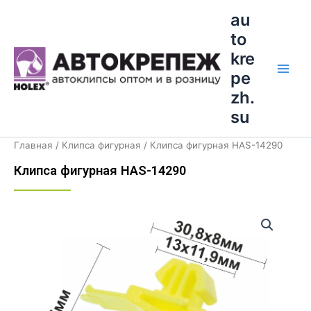
Перейти
Main
au
к
to
Men
содержимому
kre
pe
zh.
su
Главная
/
Клипса фигурная
/ Клипса фигурная HAS-14290
Клипса фигурная HAS-14290