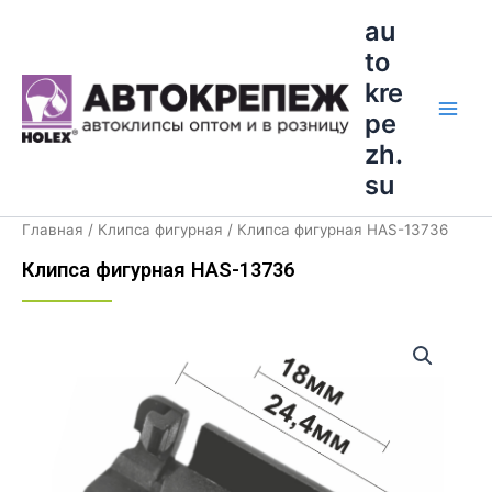
Перейти
Main
au
к
to
Men
содержимому
kre
pe
zh.
su
Главная
/
Клипса фигурная
/ Клипса фигурная HAS-13736
Клипса фигурная HAS-13736