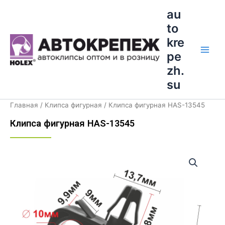
Перейти
Main
au
к
to
Men
содержимому
kre
pe
zh.
su
Главная
/
Клипса фигурная
/ Клипса фигурная HAS-13545
Клипса фигурная HAS-13545