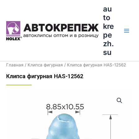
Перейти
Main
au
к
to
Men
содержимому
kre
pe
zh.
su
Главная
/
Клипса фигурная
/ Клипса фигурная HAS-12562
Клипса фигурная HAS-12562