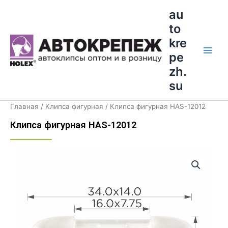
Перейти
Main
au
к
to
Men
содержимому
kre
pe
zh.
su
Главная
/
Клипса фигурная
/ Клипса фигурная HAS-12012
Клипса фигурная HAS-12012