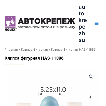
Перейти
Main
au
к
to
Men
содержимому
kre
pe
zh.
su
Главная
/
Клипса фигурная
/ Клипса фигурная HAS-11886
Клипса фигурная HAS-11886