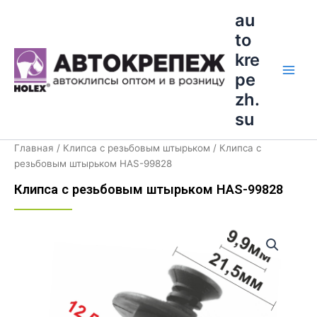
Перейти
Main
au
к
to
Men
содержимому
kre
pe
zh.
su
Главная
/
Клипса с резьбовым штырьком
/ Клипса с
резьбовым штырьком HAS-99828
Клипса с резьбовым штырьком HAS-99828