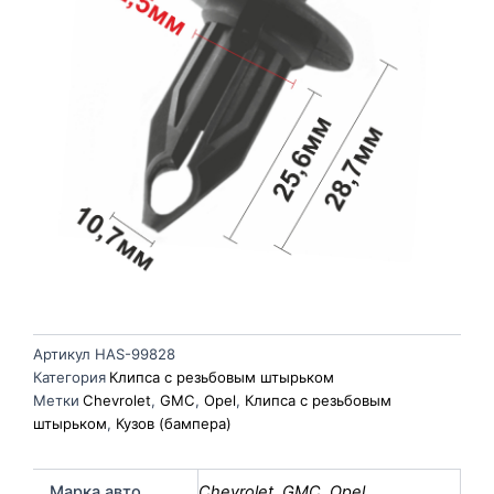
Артикул
HAS-99828
Категория
Клипса с резьбовым штырьком
Метки
Chevrolet
,
GMC
,
Opel
,
Клипса с резьбовым
штырьком
,
Кузов (бампера)
Марка авто
Chevrolet
,
GMC
,
Opel