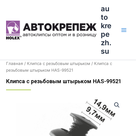
Перейти
Main
au
к
to
Men
содержимому
kre
pe
zh.
su
Главная
/
Клипса с резьбовым штырьком
/ Клипса с
резьбовым штырьком HAS-99521
Клипса с резьбовым штырьком HAS-99521