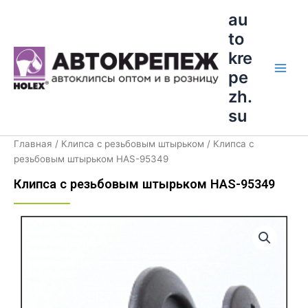
Перейти
Main
au
к
to
Men
содержимому
kre
pe
zh.
su
Главная
/
Клипса с резьбовым штырьком
/ Клипса с
резьбовым штырьком HAS-95349
Клипса с резьбовым штырьком HAS-95349