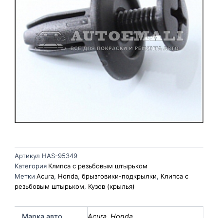
Артикул
HAS-95349
Категория
Клипса с резьбовым штырьком
Метки
Acura
,
Honda
,
брызговики-подкрылки
,
Клипса с
резьбовым штырьком
,
Кузов (крылья)
Марка авто
Acura
,
Honda