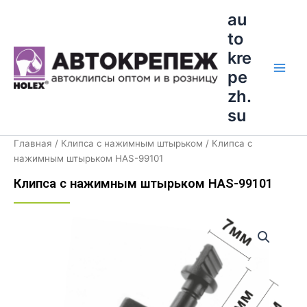
Перейти
Main
au
к
to
Men
содержимому
kre
pe
zh.
su
Главная
/
Клипса с нажимным штырьком
/ Клипса с
нажимным штырьком HAS-99101
Клипса с нажимным штырьком HAS-99101