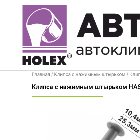
Перейти
к
содержимому
Главная
/
Клипса с нажимным штырьком
/ Кли
Клипса с нажимным штырьком HAS