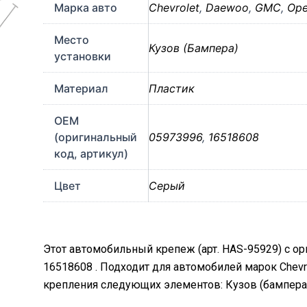
Марка авто
Chevrolet
,
Daewoo
,
GMC
,
Ope
Место
Кузов (Бампера)
установки
Материал
Пластик
OEM
(оригинальный
05973996
,
16518608
код, артикул)
Цвет
Серый
Этот автомобильный крепеж (арт. HAS-95929) с о
16518608 . Подходит для автомобилей марок Chevrol
крепления следующих элементов: Кузов (бампера)