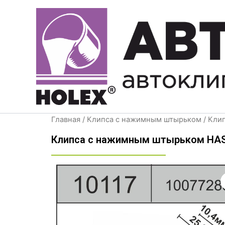
Перейти
к
содержимому
Главная
/
Клипса с нажимным штырьком
/ Кли
Клипса с нажимным штырьком HAS