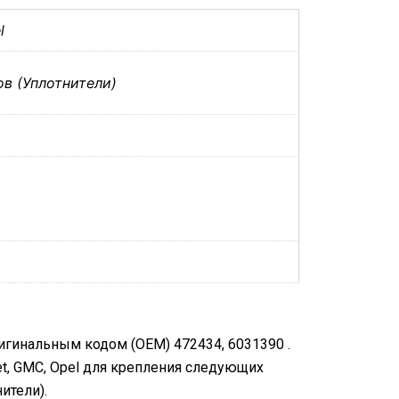
l
ов (Уплотнители)
игинальным кодом (OEM) 472434, 6031390 .
et, GMC, Opel для крепления следующих
ители).