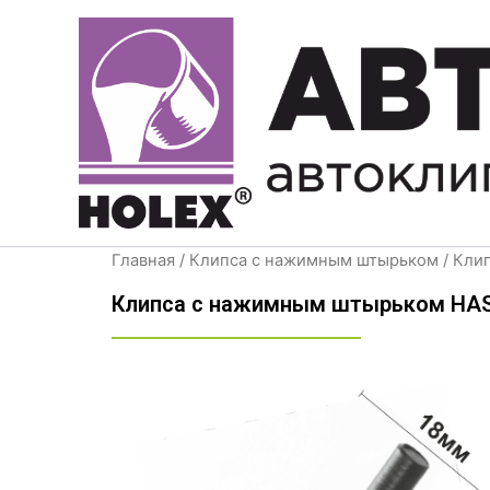
Перейти
к
содержимому
Главная
/
Клипса с нажимным штырьком
/ Кли
Клипса с нажимным штырьком HAS