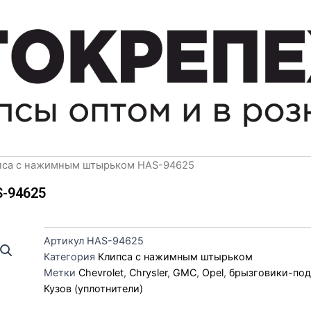
пса с нажимным штырьком HAS-94625
-94625
Артикул
HAS-94625
Категория
Клипса с нажимным штырьком
Метки
Chevrolet
,
Chrysler
,
GMC
,
Opel
,
брызговики-по
Кузов (уплотнители)