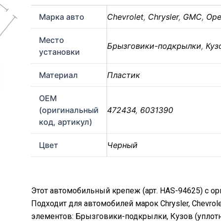
Марка авто
Chevrolet
,
Chrysler
,
GMC
,
Ope
Место
Брызговики-подкрылки
,
Куз
установки
Материал
Пластик
OEM
(оригинальный
472434
,
6031390
код, артикул)
Цвет
Черный
Этот автомобильный крепеж (арт. HAS-94625) с ор
Подходит для автомобилей марок Chrysler, Chevrol
элементов: Брызговики-подкрылки, Кузов (уплотн