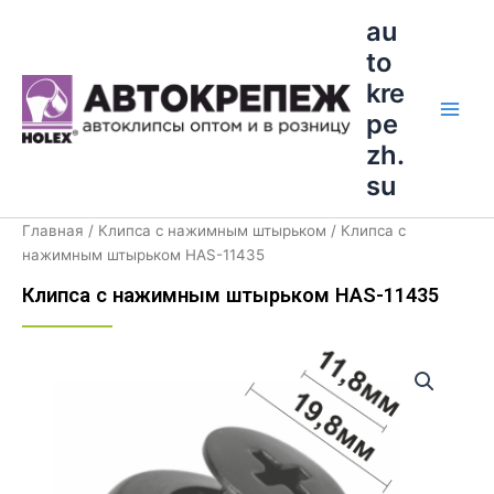
Перейти
Main
au
к
to
Men
содержимому
kre
pe
zh.
su
Главная
/
Клипса с нажимным штырьком
/ Клипса с
нажимным штырьком HAS-11435
Клипса с нажимным штырьком HAS-11435