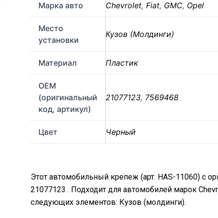
Марка авто
Chevrolet
,
Fiat
,
GMC
,
Opel
Место
Кузов (Молдинги)
установки
Материал
Пластик
OEM
(оригинальный
21077123
,
7569468
код, артикул)
Цвет
Черный
Этот автомобильный крепеж (арт. HAS-11060) с о
21077123 . Подходит для автомобилей марок Chevrol
следующих элементов: Кузов (молдинги).