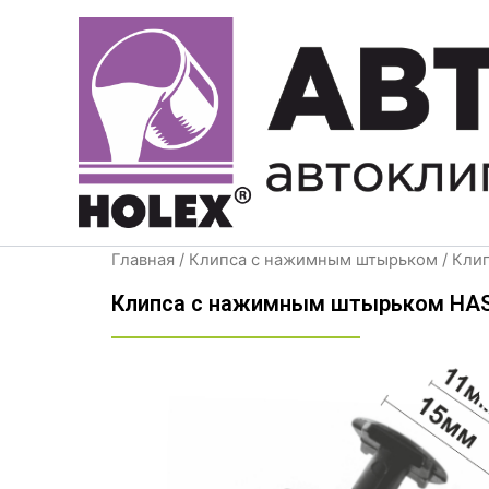
Перейти
к
содержимому
Главная
/
Клипса с нажимным штырьком
/ Кли
Клипса с нажимным штырьком HAS