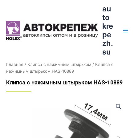
Перейти
Main
au
к
to
Men
содержимому
kre
pe
zh.
su
Главная
/
Клипса с нажимным штырьком
/ Клипса с
нажимным штырьком HAS-10889
Клипса с нажимным штырьком HAS-10889