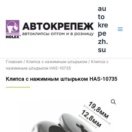
Перейти
Main
au
к
to
Men
содержимому
kre
pe
zh.
su
Главная
/
Клипса с нажимным штырьком
/ Клипса с
нажимным штырьком HAS-10735
Клипса с нажимным штырьком HAS-10735