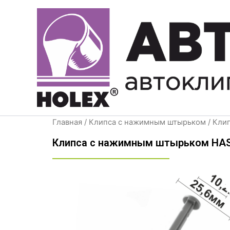
Перейти
к
содержимому
Главная
/
Клипса с нажимным штырьком
/ Кли
Клипса с нажимным штырьком HAS