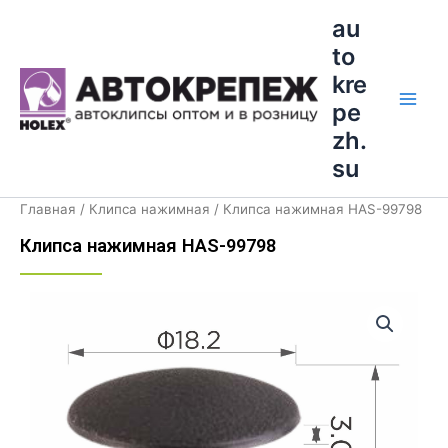
Перейти
Main
au
к
to
Men
содержимому
kre
pe
zh.
su
Главная
/
Клипса нажимная
/ Клипса нажимная HAS-99798
Клипса нажимная HAS-99798