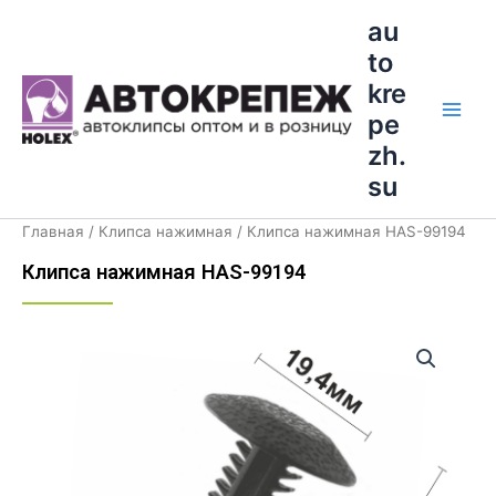
Перейти
Main
au
к
to
Men
содержимому
kre
pe
zh.
su
Главная
/
Клипса нажимная
/ Клипса нажимная HAS-99194
Клипса нажимная HAS-99194