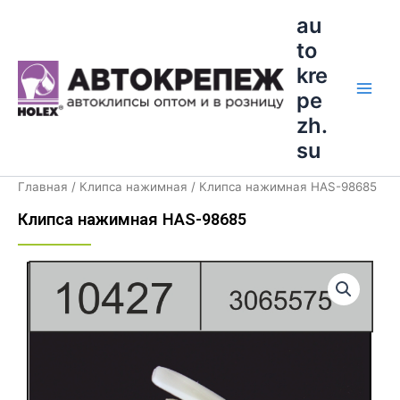
Перейти
Main
au
к
to
Men
содержимому
kre
pe
zh.
su
Главная
/
Клипса нажимная
/ Клипса нажимная HAS-98685
Клипса нажимная HAS-98685