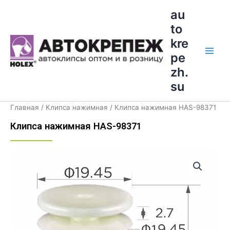
Перейти
Main
au
к
to
Men
содержимому
kre
pe
zh.
su
Главная
/
Клипса нажимная
/ Клипса нажимная HAS-98371
Клипса нажимная HAS-98371