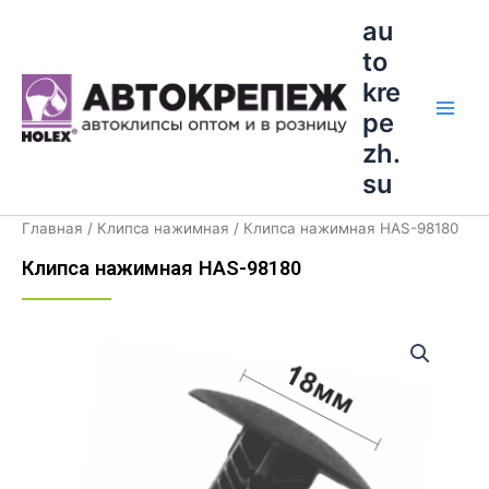
Перейти
Main
au
к
to
Men
содержимому
kre
pe
zh.
su
Главная
/
Клипса нажимная
/ Клипса нажимная HAS-98180
Клипса нажимная HAS-98180