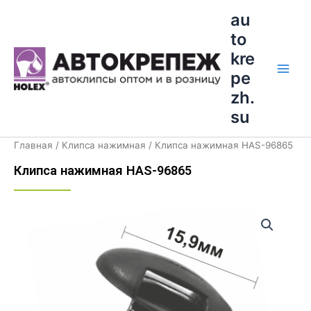
Перейти
Main
au
к
to
Men
содержимому
kre
pe
zh.
su
Главная
/
Клипса нажимная
/ Клипса нажимная HAS-96865
Клипса нажимная HAS-96865