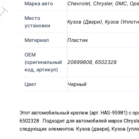
Марка авто
Chevrolet
,
Chrysler
,
GMC
,
Ope
Место
Кузов (Двери)
,
Кузов (Уплот
установки
Материал
Пластик
OEM
(оригинальный
20699808
,
6502328
код, артикул)
Цвет
Черный
Этот автомобильный крепеж (арт. HAS-95981) с о
6502328 . Подходит для автомобилей марок Chrysler
следующих элементов: Кузов (двери), Кузов (упло