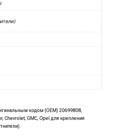
l
нители)
ригинальным кодом (OEM) 20699808,
, Chevrolet, GMC, Opel для крепления
тнители).