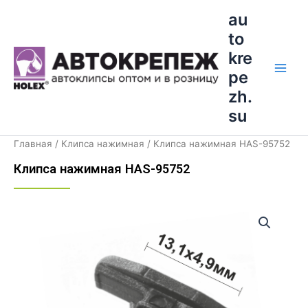
Перейти
Main
au
к
to
Men
содержимому
kre
pe
zh.
su
Главная
/
Клипса нажимная
/ Клипса нажимная HAS-95752
Клипса нажимная HAS-95752