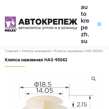
Перейти
Main
au
к
to
Men
содержимому
kre
pe
zh.
su
Главная
/
Клипса нажимная
/ Клипса нажимная HAS-95042
Клипса нажимная HAS-95042